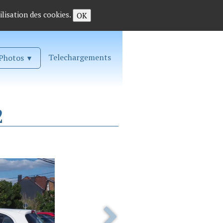
ilisation des cookies.
OK
Telechargements
Photos
▼
2