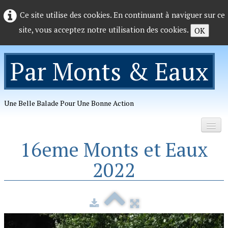
Ce site utilise des cookies. En continuant à naviguer sur ce
site, vous acceptez notre utilisation des cookies.
OK
Par Monts & Eaux
Une Belle Balade Pour Une Bonne Action
16eme Monts et Eaux
Accueil
2022
Organisation
Photos
▼
Telechargements