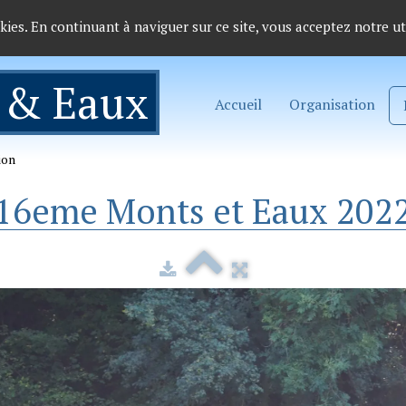
okies. En continuant à naviguer sur ce site, vous acceptez notre ut
 & Eaux
Accueil
Organisation
ion
16eme Monts et Eaux 202