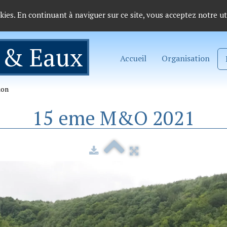
okies. En continuant à naviguer sur ce site, vous acceptez notre ut
 & Eaux
Accueil
Organisation
ion
15 eme M&O 2021