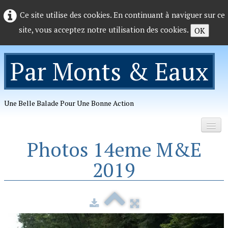
Ce site utilise des cookies. En continuant à naviguer sur ce
site, vous acceptez notre utilisation des cookies.
OK
Par Monts & Eaux
Une Belle Balade Pour Une Bonne Action
Photos 14eme M&E
Accueil
2019
Organisation
Photos
▼
Telechargements