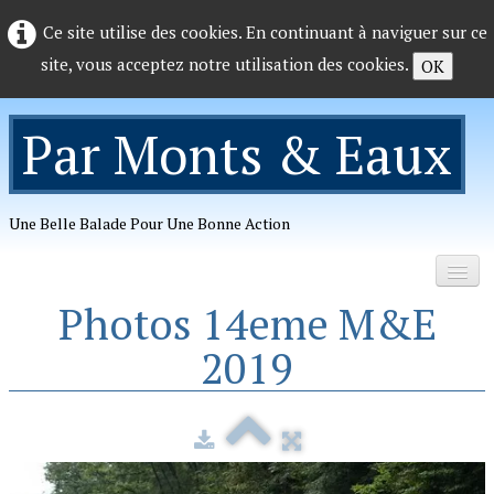
Ce site utilise des cookies. En continuant à naviguer sur ce
site, vous acceptez notre utilisation des cookies.
OK
Par Monts & Eaux
Une Belle Balade Pour Une Bonne Action
Photos 14eme M&E
Accueil
2019
Organisation
Photos
▼
Telechargements